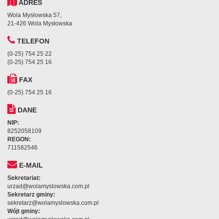
ADRES
Wola Mysłowska 57,
21-426 Wola Mysłowska
TELEFON
(0-25) 754 25 22
(0-25) 754 25 16
FAX
(0-25) 754 25 16
DANE
NIP:
8252058109
REGON:
711582546
E-MAIL
Sekretariat:
urzad@wolamyslowska.com.pl
Sekretarz gminy:
sekretarz@wolamyslowska.com.pl
Wójt gminy: