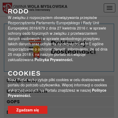
Przejdź do menu
Przejdź do stopki strony
Przejdź do głównej treści strony
GMINA
WOLA MYSŁOWSKA
Togg
RODO
Oficjalny Serwis Internetowy
navig
W związku z rozpoczęciem obowiązywania przepisów
Rozporządzenia Parlamentu Europejskiego i Rady Unii
Europejskiej 2016/679 z dnia 27 kwietnia 2016 r. w sprawie
Kościół w Wandowie
ochrony osób fizycznych w związku z przetwarzaniem
danych osobowych i w sprawie swobodnego przepływu
takich danych oraz uchylenia dyrektywy 95/46/WE ogólne
>
>
Strona główna
ogólne zdjęcia
Kościół w Wandowie
rozporządzenie o ochronie danych, informujemy, że od dnia
25 maja 2018 r. na naszym portalu obowiązuje
zaktualizowana
Polityka Prywatności.
COOKIES
Nasz Portal wykorzytuje pliki cookies w celu dostosowania
URZĄD GMINY
portalu do potrzeb użytkownika. Więcej informacji o cookies
wykorzystywanych na Portalu znajdziesz w naszej
Polityce
DLA INTERESANTA
Prywatności.
GOPS
Zgadzam się
DLA TURYSTY