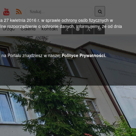
Wyszukaj
w
 27 kwietnia 2016 r. w sprawie ochrony osób fizycznych w
serwise
ne rozporządzenie o ochronie danych, informujemy, że od dnia
Urząd
Galeria
Kontakt
h na Portalu znajdziesz w naszej
Polityce Prywatności.