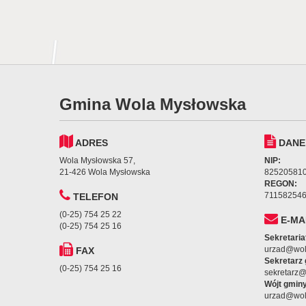
Gmina Wola Mysłowska
ADRES
DANE
Wola Mysłowska 57,
NIP:
21-426 Wola Mysłowska
82520581
REGON:
71158254
TELEFON
(0-25) 754 25 22
E-MA
(0-25) 754 25 16
Sekretaria
urzad@wol
FAX
Sekretarz
(0-25) 754 25 16
sekretarz
Wójt gminy
urzad@wol