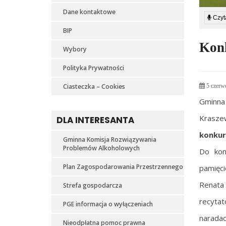
Dane kontaktowe
Czyta
BIP
Konk
Wybory
Polityka Prywatności
Ciasteczka – Cookies
5 czerw
Gminna
Krasze
DLA INTERESANTA
konkur
Gminna Komisja Rozwiązywania
Problemów Alkoholowych
Do kon
Plan Zagospodarowania Przestrzennego
pamięci
Renata
Strefa gospodarcza
recytat
PGE informacja o wyłączeniach
naradac
Nieodpłatna pomoc prawna