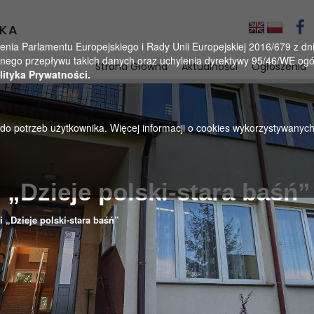
KA
a Parlamentu Europejskiego i Rady Unii Europejskiej 2016/679 z dnia
ego przepływu takich danych oraz uchylenia dyrektywy 95/46/WE ogól
Strona Główna
Aktualności
Ogłoszenia
lityka Prywatności.
u do potrzeb użytkownika. Więcej informacji o cookies wykorzystywanyc
 „Dzieje polski-stara baśń”
i „Dzieje polski-stara baśń”