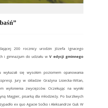
 baśń”
dającej 200 rocznicy urodzin Józefa Ignacego
ch i gimnazjum do udziału w
V edycji gminnego
su wykazali się wysokim poziomem opanowania
resji. Jury w składzie Grażyna Lisiecka-Witan,
em wyłonienia zwycięzców. Oczekując na wyniki
yną Majgier, pisarką dla młodzieży. Po burzliwych
ypadło ex quo Agacie Soćko i Aleksandrze Guli. W