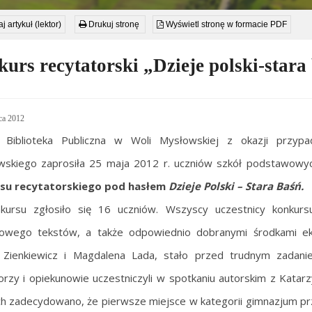
j artykuł (lektor)
Drukuj stronę
Wyświetl stronę w formacie PDF
urs recytatorski „Dzieje polski-stara
ca 2012
 Biblioteka Publiczna w Woli Mysłowskiej z okazji przypa
wskiego zaprosiła 25 maja 2012 r. uczniów szkół podstawowy
su recytatorskiego pod hasłem
Dzieje Polski – Stara Baśń.
kursu zgłosiło się 16 uczniów. Wszyscy uczestnicy konkur
owego tekstów, a także odpowiednio dobranymi środkami eksp
 Zienkiewicz i Magdalena Lada, stało przed trudnym zadani
orzy i opiekunowie uczestniczyli w spotkaniu autorskim z Katarz
h zadecydowano, że pierwsze miejsce w kategorii gimnazjum prz