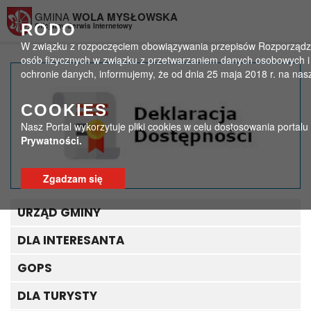
Przejdź do menu
Przejdź do stopki strony
Przejdź do głównej treści strony
GMINA
WOLA MYSŁOWSKA
RODO
Oficjalny Serwis Internetowy
W związku z rozpoczęciem obowiązywania przepisów Rozporządzeni
osób fizycznych w związku z przetwarzaniem danych osobowych i
ochronie danych, informujemy, że od dnia 25 maja 2018 r. na na
Komunikat
COOKIES
Wojewódzkiego Lekarza
Nasz Portal wykorzytuje pliki cookies w celu dostosowania portal
Weterynarii
Prywatności.
>
>
Strona główna
Ogłoszenia
Zgadzam się
Komunikat Wojewódzkiego Lekarza Weterynarii
URZĄD GMINY
DLA INTERESANTA
GOPS
DLA TURYSTY