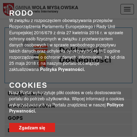
Przejdź do menu
Przejdź do stopki strony
Przejdź do głównej treści strony
GMINA
WOLA MYSŁOWSKA
Togg
RODO
Oficjalny Serwis Internetowy
navig
W związku z rozpoczęciem obowiązywania przepisów
Rozporządzenia Parlamentu Europejskiego i Rady Unii
Europejskiej 2016/679 z dnia 27 kwietnia 2016 r. w sprawie
Komunikat Gminnego
ochrony osób fizycznych w związku z przetwarzaniem
danych osobowych i w sprawie swobodnego przepływu
Zespołu Zarządzania
takich danych oraz uchylenia dyrektywy 95/46/WE ogólne
rozporządzenie o ochronie danych, informujemy, że od dnia
Kryzysowego w Woli
25 maja 2018 r. na naszym portalu obowiązuje
zaktualizowana
Polityka Prywatności.
Mysłowskiej
COOKIES
>
>
Strona główna
Aktualności
Komunikat Gminnego Zespołu Zarządzania Kryzysowego w Woli
Nasz Portal wykorzytuje pliki cookies w celu dostosowania
URZĄD GMINY
Mysłowskiej
portalu do potrzeb użytkownika. Więcej informacji o cookies
wykorzystywanych na Portalu znajdziesz w naszej
Polityce
DLA INTERESANTA
Prywatności.
GOPS
Zgadzam się
DLA TURYSTY