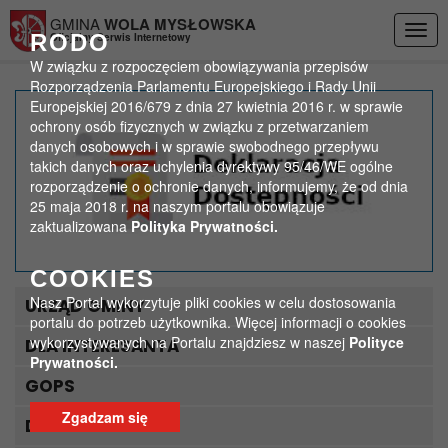
Przejdź do menu
Przejdź do stopki strony
Przejdź do głównej treści strony
GMINA
WOLA MYSŁOWSKA
Togg
RODO
Oficjalny Serwis Internetowy
navig
W związku z rozpoczęciem obowiązywania przepisów
Rozporządzenia Parlamentu Europejskiego i Rady Unii
Europejskiej 2016/679 z dnia 27 kwietnia 2016 r. w sprawie
Kolejne terminy zebrań
ochrony osób fizycznych w związku z przetwarzaniem
danych osobowych i w sprawie swobodnego przepływu
wyborczych
takich danych oraz uchylenia dyrektywy 95/46/WE ogólne
rozporządzenie o ochronie danych, informujemy, że od dnia
>
>
25 maja 2018 r. na naszym portalu obowiązuje
Strona główna
Aktualności
zaktualizowana
Polityka Prywatności.
Kolejne terminy zebrań wyborczych
COOKIES
Nasz Portal wykorzytuje pliki cookies w celu dostosowania
URZĄD GMINY
portalu do potrzeb użytkownika. Więcej informacji o cookies
wykorzystywanych na Portalu znajdziesz w naszej
Polityce
DLA INTERESANTA
Prywatności.
GOPS
Zgadzam się
DLA TURYSTY