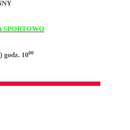
NNY
NA SPORTOWO
00
) godz. 10