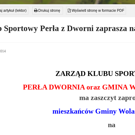
ić
j artykuł (lektor)
Drukuj stronę
Wyświetl stronę w formacie PDF
kańców
y
 Sportowy Perła z Dworni zaprasza n
wska
2014
TYN
ZARZĄD KLUBU SPO
INNY
PERŁA DWORNIA oraz GMINA
ma zaszczyt zapro
mieszkańców Gminy Wola
na