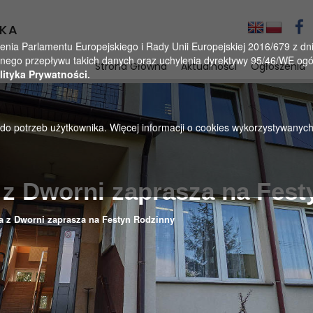
KA
a Parlamentu Europejskiego i Rady Unii Europejskiej 2016/679 z dnia
ego przepływu takich danych oraz uchylenia dyrektywy 95/46/WE ogól
Strona Główna
Aktualności
Ogłoszenia
lityka Prywatności.
u do potrzeb użytkownika. Więcej informacji o cookies wykorzystywanyc
 z Dworni zaprasza na Fes
a z Dworni zaprasza na Festyn Rodzinny