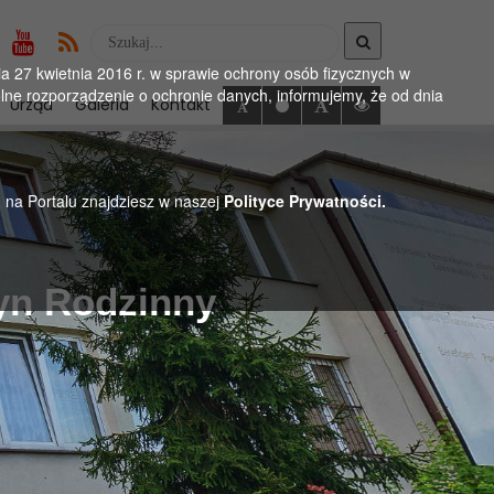
Wyszukaj
w
 27 kwietnia 2016 r. w sprawie ochrony osób fizycznych w
serwise
ne rozporządzenie o ochronie danych, informujemy, że od dnia
Urząd
Galeria
Kontakt
h na Portalu znajdziesz w naszej
Polityce Prywatności.
tyn Rodzinny