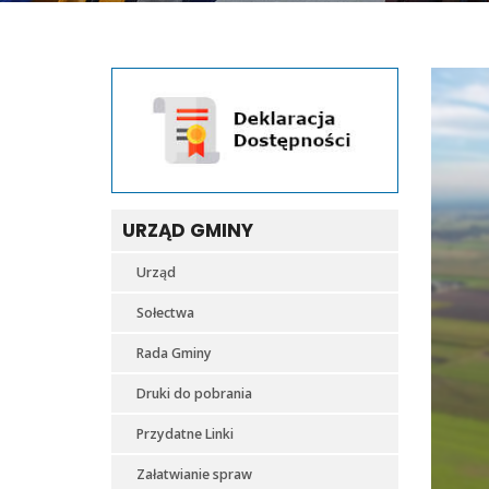
ZARZ
KLUB
SPO
PEŁA
DWOR
URZĄD GMINY
oraz
Urząd
GMIN
Sołectwa
WOLA
Rada Gminy
MYSŁ
Druki do pobrania
ma
Przydatne Linki
zaszcz
Załatwianie spraw