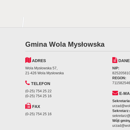
Gmina Wola Mysłowska
ADRES
DANE
Wola Mysłowska 57,
NIP:
21-426 Wola Mysłowska
82520581
REGON:
71158254
TELEFON
(0-25) 754 25 22
E-MA
(0-25) 754 25 16
Sekretaria
urzad@wol
FAX
Sekretarz
(0-25) 754 25 16
sekretarz
Wójt gminy
urzad@wol