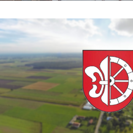
ĄD
U
RTOWEGO
NIA
A
OWSKA
yt