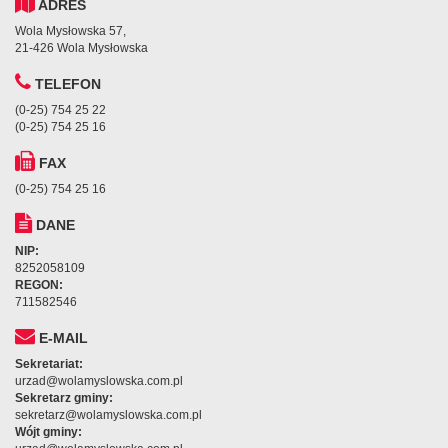
ADRES
Wola Mysłowska 57,
21-426 Wola Mysłowska
TELEFON
(0-25) 754 25 22
(0-25) 754 25 16
FAX
(0-25) 754 25 16
DANE
NIP:
8252058109
REGON:
711582546
E-MAIL
Sekretariat:
urzad@wolamyslowska.com.pl
Sekretarz gminy:
sekretarz@wolamyslowska.com.pl
Wójt gminy: