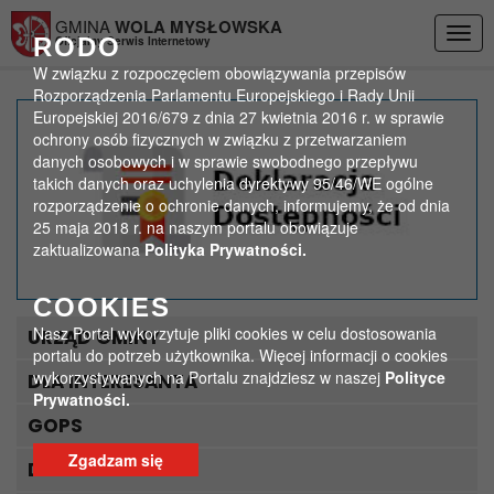
Przejdź do menu
Przejdź do stopki strony
Przejdź do głównej treści strony
GMINA
WOLA MYSŁOWSKA
Togg
RODO
Oficjalny Serwis Internetowy
navig
W związku z rozpoczęciem obowiązywania przepisów
Rozporządzenia Parlamentu Europejskiego i Rady Unii
Europejskiej 2016/679 z dnia 27 kwietnia 2016 r. w sprawie
Kiermasz Świąteczny w
ochrony osób fizycznych w związku z przetwarzaniem
danych osobowych i w sprawie swobodnego przepływu
Wandowie 2014 – relacja
takich danych oraz uchylenia dyrektywy 95/46/WE ogólne
rozporządzenie o ochronie danych, informujemy, że od dnia
>
>
25 maja 2018 r. na naszym portalu obowiązuje
Strona główna
ogólne zdjęcia
zaktualizowana
Polityka Prywatności.
Kiermasz Świąteczny w Wandowie 2014 – relacja
COOKIES
Nasz Portal wykorzytuje pliki cookies w celu dostosowania
URZĄD GMINY
portalu do potrzeb użytkownika. Więcej informacji o cookies
wykorzystywanych na Portalu znajdziesz w naszej
Polityce
DLA INTERESANTA
Prywatności.
GOPS
Zgadzam się
DLA TURYSTY