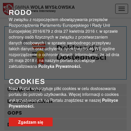
Przejdź do menu
Przejdź do stopki strony
Przejdź do głównej treści strony
GMINA
WOLA MYSŁOWSKA
Togg
RODO
Oficjalny Serwis Internetowy
navig
W związku z rozpoczęciem obowiązywania przepisów
Rozporządzenia Parlamentu Europejskiego i Rady Unii
Europejskiej 2016/679 z dnia 27 kwietnia 2016 r. w sprawie
Informacja Wójta Gminy
ochrony osób fizycznych w związku z przetwarzaniem
danych osobowych i w sprawie swobodnego przepływu
Wola Mysłowska dot.
takich danych oraz uchylenia dyrektywy 95/46/WE ogólne
rozporządzenie o ochronie danych, informujemy, że od dnia
podatków
25 maja 2018 r. na naszym portalu obowiązuje
zaktualizowana
Polityka Prywatności.
>
>
Strona główna
Ważne
Informacja Wójta Gminy Wola Mysłowska dot. podatków
COOKIES
Nasz Portal wykorzytuje pliki cookies w celu dostosowania
URZĄD GMINY
portalu do potrzeb użytkownika. Więcej informacji o cookies
wykorzystywanych na Portalu znajdziesz w naszej
Polityce
DLA INTERESANTA
Prywatności.
GOPS
Zgadzam się
DLA TURYSTY