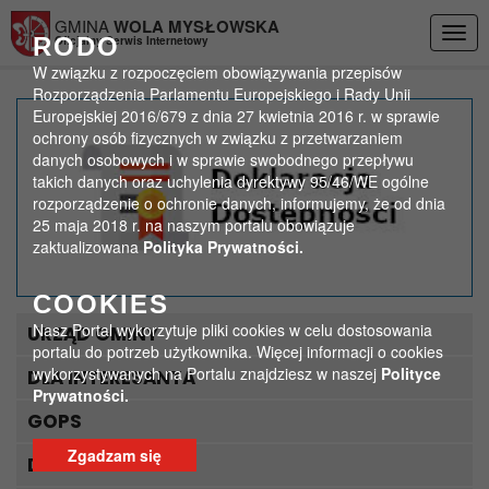
Przejdź do menu
Przejdź do stopki strony
Przejdź do głównej treści strony
GMINA
WOLA MYSŁOWSKA
Togg
RODO
Oficjalny Serwis Internetowy
navig
W związku z rozpoczęciem obowiązywania przepisów
Rozporządzenia Parlamentu Europejskiego i Rady Unii
Europejskiej 2016/679 z dnia 27 kwietnia 2016 r. w sprawie
Informacja dla
ochrony osób fizycznych w związku z przetwarzaniem
danych osobowych i w sprawie swobodnego przepływu
podatników podatku
takich danych oraz uchylenia dyrektywy 95/46/WE ogólne
rozporządzenie o ochronie danych, informujemy, że od dnia
rolnego, leśnego i od
25 maja 2018 r. na naszym portalu obowiązuje
zaktualizowana
Polityka Prywatności.
nieruchomości (osoby
fizyczne)
COOKIES
Nasz Portal wykorzytuje pliki cookies w celu dostosowania
URZĄD GMINY
>
>
Strona główna
Ważne
portalu do potrzeb użytkownika. Więcej informacji o cookies
Informacja dla podatników podatku rolnego, leśnego i od
wykorzystywanych na Portalu znajdziesz w naszej
Polityce
DLA INTERESANTA
nieruchomości (osoby fizyczne)
Prywatności.
GOPS
Zgadzam się
DLA TURYSTY