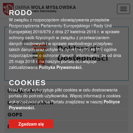
Przejdź do menu
Przejdź do stopki strony
Przejdź do głównej treści strony
GMINA
WOLA MYSŁOWSKA
Togg
RODO
Oficjalny Serwis Internetowy
navig
W związku z rozpoczęciem obowiązywania przepisów
Rozporządzenia Parlamentu Europejskiego i Rady Unii
Europejskiej 2016/679 z dnia 27 kwietnia 2016 r. w sprawie
Informacja Delegatury
ochrony osób fizycznych w związku z przetwarzaniem
danych osobowych i w sprawie swobodnego przepływu
Krajowego Biura
takich danych oraz uchylenia dyrektywy 95/46/WE ogólne
rozporządzenie o ochronie danych, informujemy, że od dnia
Wyborczego w Białej
25 maja 2018 r. na naszym portalu obowiązuje
zaktualizowana
Polityka Prywatności.
Podlaskiej
COOKIES
>
>
Strona główna
Aktualności
Informacja Delegatury Krajowego Biura Wyborczego w Białej
Nasz Portal wykorzytuje pliki cookies w celu dostosowania
URZĄD GMINY
Podlaskiej
portalu do potrzeb użytkownika. Więcej informacji o cookies
wykorzystywanych na Portalu znajdziesz w naszej
Polityce
DLA INTERESANTA
Prywatności.
GOPS
Zgadzam się
DLA TURYSTY