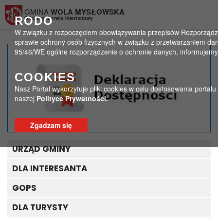
Przejdź do menu
Przejdź do stopki strony
Przejdź do głównej treści strony
GMINA
WOLA MYSŁOWSKA
RODO
Oficjalny Serwis Internetowy
W związku z rozpoczęciem obowiązywania przepisów Rozporządzeni
sprawie ochrony osób fizycznych w związku z przetwarzaniem da
95/46/WE ogólne rozporządzenie o ochronie danych, informujemy,
Harmonogram zebrań z
COOKIES
mieszkańcami
Nasz Portal wykorzytuje pliki cookies w celu dostosowania portal
naszej
Polityce Prywatności.
>
>
Strona główna
Ogłoszenia
Harmonogram zebrań z mieszkańcami
Zgadzam się
URZĄD GMINY
DLA INTERESANTA
GOPS
DLA TURYSTY