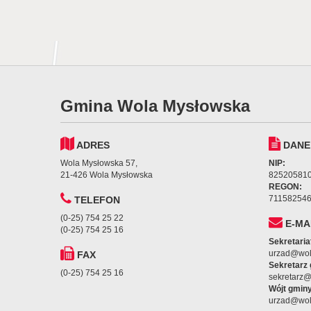
Gmina Wola Mysłowska
ADRES
DANE
Wola Mysłowska 57,
NIP:
21-426 Wola Mysłowska
82520581
REGON:
71158254
TELEFON
(0-25) 754 25 22
E-MA
(0-25) 754 25 16
Sekretaria
urzad@wol
FAX
Sekretarz
(0-25) 754 25 16
sekretarz
Wójt gminy
urzad@wol