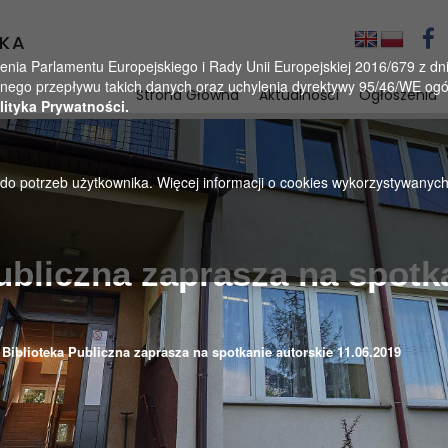
KA
a Parlamentu Europejskiego i Rady Unii Europejskiej 2016/679 z dnia
ego przepływu takich danych oraz uchylenia dyrektywy 95/46/WE ogól
Strona Główna
Aktualności
Ogłoszenia
lityka Prywatności.
u do potrzeb użytkownika. Więcej informacji o cookies wykorzystywanyc
bliczna zaprasza na spotk
Biblioteka Publiczna zaprasza na spotkanie autorskie 11.06.2019