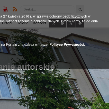
Wyszukaj
w
 27 kwietnia 2016 r. w sprawie ochrony osób fizycznych w
serwise
ne rozporządzenie o ochronie danych, informujemy, że od dnia
Urząd
Galeria
Kontakt
h na Portalu znajdziesz w naszej
Polityce Prywatności.
anie autorskie