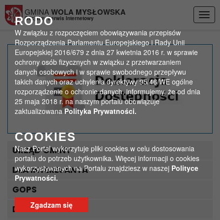
Przejdź do menu
Przejdź do stopki strony
Przejdź do głównej treści strony
GMINA
WOLA MYSŁOWSKA
Togg
RODO
Oficjalny Serwis Internetowy
navig
W związku z rozpoczęciem obowiązywania przepisów
Rozporządzenia Parlamentu Europejskiego i Rady Unii
Europejskiej 2016/679 z dnia 27 kwietnia 2016 r. w sprawie
Fundusz Ochrony
ochrony osób fizycznych w związku z przetwarzaniem
danych osobowych i w sprawie swobodnego przepływu
Rolnictwa
takich danych oraz uchylenia dyrektywy 95/46/WE ogólne
rozporządzenie o ochronie danych, informujemy, że od dnia
>
>
25 maja 2018 r. na naszym portalu obowiązuje
Strona główna
Ogłoszenia
Fundusz Ochrony Rolnictwa
zaktualizowana
Polityka Prywatności.
COOKIES
Nasz Portal wykorzytuje pliki cookies w celu dostosowania
URZĄD GMINY
portalu do potrzeb użytkownika. Więcej informacji o cookies
wykorzystywanych na Portalu znajdziesz w naszej
Polityce
DLA INTERESANTA
Prywatności.
GOPS
Zgadzam się
DLA TURYSTY