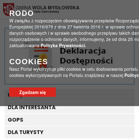
Przejdź do menu
Przejdź do stopki strony
Przejdź do głównej treści strony
GMINA
WOLA MYSŁOWSKA
RODO
Oficjalny Serwis Internetowy
W związku z rozpoczęciem obowiązywania przepisów Rozporządze
Europejskiej 2016/679 z dnia 27 kwietnia 2016 r. w sprawie ochr
danych osobowych i w sprawie swobodnego przepływu takich dan
Festiwal Oręża Polskiego
rozporządzenie o ochronie danych, informujemy, że od dnia 25 m
zaktualizowana
Polityka Prywatności.
>
>
Strona główna
Ogłoszenia
Festiwal Oręża Polskiego
COOKIES
Nasz Portal wykorzytuje pliki cookies w celu dostosowania portalu
cookies wykorzystywanych na Portalu znajdziesz w naszej
Polity
Zgadzam się
URZĄD GMINY
DLA INTERESANTA
GOPS
DLA TURYSTY