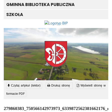
GMINNA BIBLIOTEKA PUBLICZNA
SZKOŁA
Czytaj artykuł (lektor)
Drukuj stronę
Wyświetl stronę w
formacie PDF
279860383_750566142973973_6339872562381662176_n