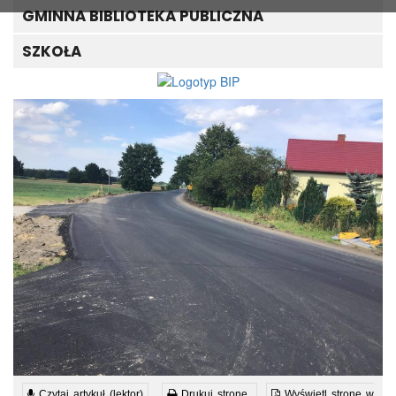
GMINNA BIBLIOTEKA PUBLICZNA
SZKOŁA
Czytaj artykuł (lektor)
Drukuj stronę
Wyświetl stronę w