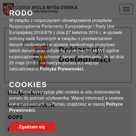
Przejdź do menu
Przejdź do stopki strony
Przejdź do głównej treści strony
GMINA
WOLA MYSŁOWSKA
Togg
RODO
Oficjalny Serwis Internetowy
navig
W związku z rozpoczęciem obowiązywania przepisów
Rozporządzenia Parlamentu Europejskiego i Rady Unii
Europejskiej 2016/679 z dnia 27 kwietnia 2016 r. w sprawie
Drogowcy w
ochrony osób fizycznych w związku z przetwarzaniem
danych osobowych i w sprawie swobodnego przepływu
Ciechominie i Baczkowie
takich danych oraz uchylenia dyrektywy 95/46/WE ogólne
rozporządzenie o ochronie danych, informujemy, że od dnia
>
>
25 maja 2018 r. na naszym portalu obowiązuje
Strona główna
Aktualności
zaktualizowana
Polityka Prywatności.
Drogowcy w Ciechominie i Baczkowie
COOKIES
Nasz Portal wykorzytuje pliki cookies w celu dostosowania
URZĄD GMINY
portalu do potrzeb użytkownika. Więcej informacji o cookies
wykorzystywanych na Portalu znajdziesz w naszej
Polityce
DLA INTERESANTA
Prywatności.
GOPS
Zgadzam się
DLA TURYSTY