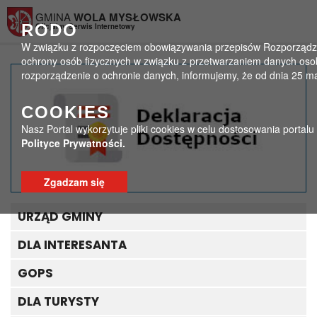
Przejdź do menu
Przejdź do stopki strony
Przejdź do głównej treści strony
GMINA
WOLA MYSŁOWSKA
RODO
Oficjalny Serwis Internetowy
W związku z rozpoczęciem obowiązywania przepisów Rozporządzeni
ochrony osób fizycznych w związku z przetwarzaniem danych oso
rozporządzenie o ochronie danych, informujemy, że od dnia 25 m
Dofinansowanie
COOKIES
wynagrodzeń
Nasz Portal wykorzytuje pliki cookies w celu dostosowania portal
pracowników jednostek
Polityce Prywatności.
organizacyjnych pomocy
Zgadzam się
społecznej w postaci
URZĄD GMINY
dodatku motywacyjnego
DLA INTERESANTA
na lata 2024-2027
GOPS
>
>
Strona główna
Ogłoszenia
Dofinansowanie wynagrodzeń pracowników jednostek
DLA TURYSTY
organizacyjnych pomocy społecznej w postaci dodatku