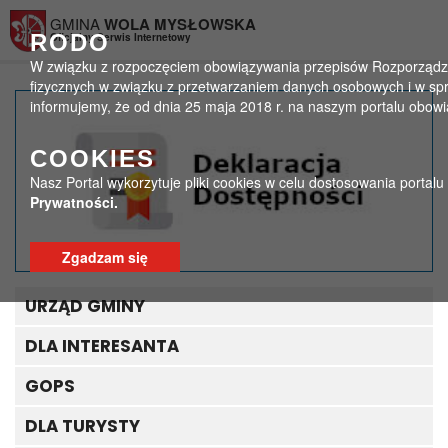
Przejdź do menu
Przejdź do stopki strony
Przejdź do głównej treści strony
GMINA
WOLA MYSŁOWSKA
RODO
Oficjalny Serwis Internetowy
W związku z rozpoczęciem obowiązywania przepisów Rozporządzeni
fizycznych w związku z przetwarzaniem danych osobowych i w sp
informujemy, że od dnia 25 maja 2018 r. na naszym portalu obow
Dofinansowanie dla GBP
COOKIES
>
>
Strona główna
Aktualności - biblioteka
Nasz Portal wykorzytuje pliki cookies w celu dostosowania portal
Dofinansowanie dla GBP
Prywatności.
Zgadzam się
URZĄD GMINY
DLA INTERESANTA
GOPS
DLA TURYSTY