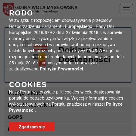
Przejdź do menu
Przejdź do stopki strony
Przejdź do głównej treści strony
GMINA
WOLA MYSŁOWSKA
Togg
RODO
Oficjalny Serwis Internetowy
navig
W związku z rozpoczęciem obowiązywania przepisów
Rozporządzenia Parlamentu Europejskiego i Rady Unii
Europejskiej 2016/679 z dnia 27 kwietnia 2016 r. w sprawie
Dla bezpieczeństwa w
ochrony osób fizycznych w związku z przetwarzaniem
danych osobowych i w sprawie swobodnego przepływu
gminie
takich danych oraz uchylenia dyrektywy 95/46/WE ogólne
rozporządzenie o ochronie danych, informujemy, że od dnia
>
>
25 maja 2018 r. na naszym portalu obowiązuje
Strona główna
Aktualności
Dla bezpieczeństwa w gminie
zaktualizowana
Polityka Prywatności.
COOKIES
Nasz Portal wykorzytuje pliki cookies w celu dostosowania
URZĄD GMINY
portalu do potrzeb użytkownika. Więcej informacji o cookies
wykorzystywanych na Portalu znajdziesz w naszej
Polityce
DLA INTERESANTA
Prywatności.
GOPS
Zgadzam się
DLA TURYSTY