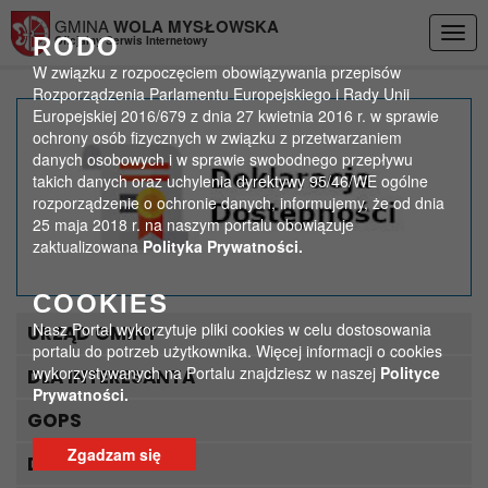
Przejdź do menu
Przejdź do stopki strony
Przejdź do głównej treści strony
GMINA
WOLA MYSŁOWSKA
Togg
RODO
Oficjalny Serwis Internetowy
navig
W związku z rozpoczęciem obowiązywania przepisów
Rozporządzenia Parlamentu Europejskiego i Rady Unii
Europejskiej 2016/679 z dnia 27 kwietnia 2016 r. w sprawie
WSTRZYMANY NABÓR
ochrony osób fizycznych w związku z przetwarzaniem
danych osobowych i w sprawie swobodnego przepływu
WNIOSKÓW W RAMACH
takich danych oraz uchylenia dyrektywy 95/46/WE ogólne
rozporządzenie o ochronie danych, informujemy, że od dnia
PROGRAMU „CZYSTE
25 maja 2018 r. na naszym portalu obowiązuje
zaktualizowana
Polityka Prywatności.
POWIETRZE”
COOKIES
>
>
Strona główna
Program Czyste Powietrze
WSTRZYMANY NABÓR WNIOSKÓW W RAMACH PROGRAMU
Nasz Portal wykorzytuje pliki cookies w celu dostosowania
URZĄD GMINY
„CZYSTE POWIETRZE”
portalu do potrzeb użytkownika. Więcej informacji o cookies
wykorzystywanych na Portalu znajdziesz w naszej
Polityce
DLA INTERESANTA
Prywatności.
GOPS
Zgadzam się
DLA TURYSTY