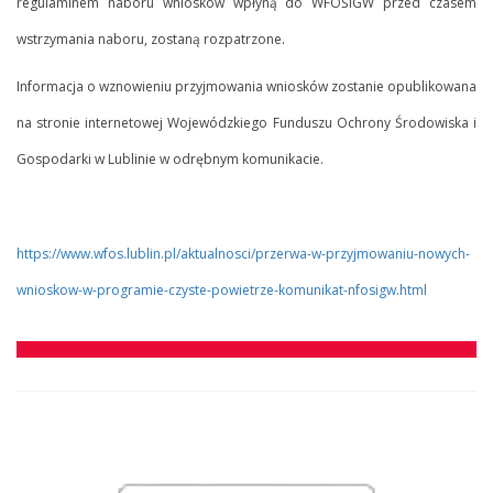
regulaminem naboru wniosków wpłyną do WFOŚiGW przed czasem
wstrzymania naboru, zostaną rozpatrzone.
Informacja o wznowieniu przyjmowania wniosków zostanie opublikowana
na stronie internetowej Wojewódzkiego Funduszu Ochrony Środowiska i
Gospodarki w Lublinie w odrębnym komunikacie.
https://www.wfos.lublin.pl/aktualnosci/przerwa-w-przyjmowaniu-nowych-
wnioskow-w-programie-czyste-powietrze-komunikat-nfosigw.html