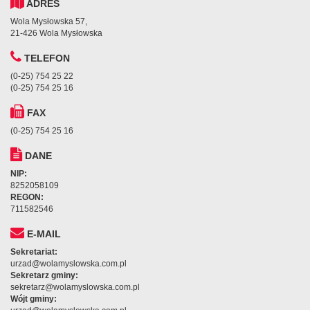
ADRES
Wola Mysłowska 57,
21-426 Wola Mysłowska
TELEFON
(0-25) 754 25 22
(0-25) 754 25 16
FAX
(0-25) 754 25 16
DANE
NIP:
8252058109
REGON:
711582546
E-MAIL
Sekretariat:
urzad@wolamyslowska.com.pl
Sekretarz gminy:
sekretarz@wolamyslowska.com.pl
Wójt gminy: