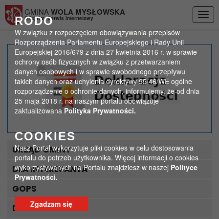
Przejdź do menu
Przejdź do stopki strony
Przejdź do głównej treści strony
GMINA
WOLA MYSŁOWSKA
Togg
RODO
Oficjalny Serwis Internetowy
navig
W związku z rozpoczęciem obowiązywania przepisów
Rozporządzenia Parlamentu Europejskiego i Rady Unii
Europejskiej 2016/679 z dnia 27 kwietnia 2016 r. w sprawie
Ćwiczenia OSP z terenu
ochrony osób fizycznych w związku z przetwarzaniem
danych osobowych i w sprawie swobodnego przepływu
gminy
takich danych oraz uchylenia dyrektywy 95/46/WE ogólne
rozporządzenie o ochronie danych, informujemy, że od dnia
>
>
25 maja 2018 r. na naszym portalu obowiązuje
Strona główna
ogólne zdjęcia
zaktualizowana
Polityka Prywatności.
Ćwiczenia OSP z terenu gminy
COOKIES
Nasz Portal wykorzytuje pliki cookies w celu dostosowania
URZĄD GMINY
portalu do potrzeb użytkownika. Więcej informacji o cookies
wykorzystywanych na Portalu znajdziesz w naszej
Polityce
DLA INTERESANTA
Prywatności.
GOPS
Zgadzam się
DLA TURYSTY