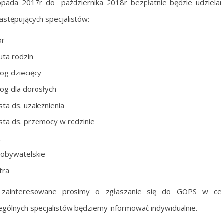
opada 2017r do października 2018r bezpłatnie będzie udziel
astępujących specjalistów:
or
ta rodzin
og dziecięcy
og dla dorosłych
sta ds. uzależnienia
ista ds. przemocy w rodzinie
k
obywatelskie
tra
zainteresowane prosimy o zgłaszanie się do GOPS w celu
gólnych specjalistów będziemy informować indywidualnie.