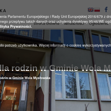
KA
a Parlamentu Europejskiego i Rady Unii Europejskiej 2016/679 z dnia
ego przepływu takich danych oraz uchylenia dyrektywy 95/46/WE ogól
Strona Główna
Aktualności
Ogłoszenia
lityka Prywatności.
u do potrzeb użytkownika. Więcej informacji o cookies wykorzystywanyc
dla rodzin w Gminie Wola 
rodzin w Gminie Wola Mysłowska