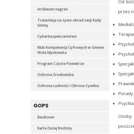
Od list
Archiwum nagrań
przez n
Transmisja na żywo obrad sesji Rady
Mediat
Gminy
Terapeu
Cyberbezpieczeństwo
Psychol
Klub Kompetencji Cyfrowych w Gminie
Wola Mysłowska
Psychol
Specjali
Program Czyste Powietrze
Specjal
Ochrona Środowiska
Prawni
Ochrona Ludności i Obrona Cywilna
Porady 
Psychia
GOPS
Osoby 
Becikowe
poszcze
Karta Dużej Rodziny