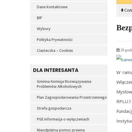
Dane kontaktowe
Czyta
BIP
Bezp
Wybory
Polityka Prywatności
Ciasteczka – Cookies
28 grud
DLA INTERESANTA
W rama
Gminna Komisja Rozwiązywania
Włącze
Problemów Alkoholowych
Mysłows
Plan Zagospodarowania Przestrzennego
RPLU.1
Strefa gospodarcza
Fundac
PGE informacja o wyłączeniach
Instytu
Nieodpłatna pomoc prawna