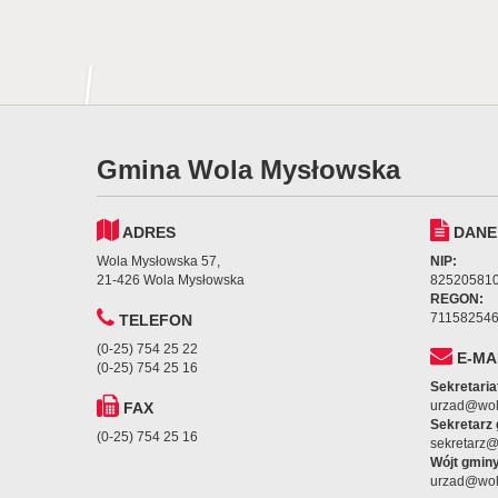
Gmina Wola Mysłowska
ADRES
DANE
Wola Mysłowska 57,
NIP:
21-426 Wola Mysłowska
82520581
REGON:
71158254
TELEFON
(0-25) 754 25 22
E-MA
(0-25) 754 25 16
Sekretaria
urzad@wol
FAX
Sekretarz
(0-25) 754 25 16
sekretarz
Wójt gminy
urzad@wol