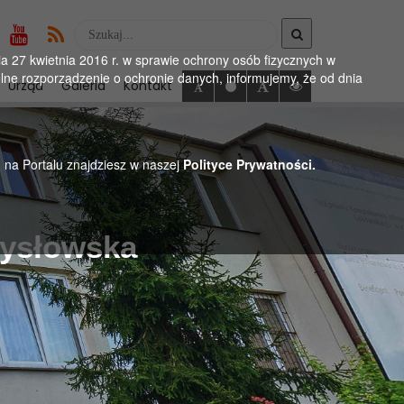
Wyszukaj
w
 27 kwietnia 2016 r. w sprawie ochrony osób fizycznych w
serwise
ne rozporządzenie o ochronie danych, informujemy, że od dnia
Urząd
Galeria
Kontakt
h na Portalu znajdziesz w naszej
Polityce Prywatności.
Mysłowska