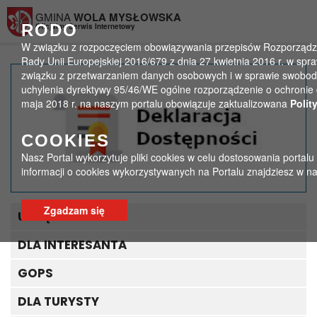
Przejdź do menu
Przejdź do stopki strony
Przejdź do głównej treści strony
GMINA
WOLA MYSŁOWSKA
RODO
Oficjalny Serwis Internetowy
W związku z rozpoczęciem obowiązywania przepisów Rozporządze
Rady Unii Europejskiej 2016/679 z dnia 27 kwietnia 2016 r. w spr
związku z przetwarzaniem danych osobowych i w sprawie swobod
Bezpłatne komputerowe
uchylenia dyrektywy 95/46/WE ogólne rozporządzenie o ochronie 
maja 2018 r. na naszym portalu obowiązuje zaktualizowana
Polit
badanie wzroku
COOKIES
>
>
Strona główna
Ogłoszenia
Nasz Portal wykorzytuje pliki cookies w celu dostosowania portalu
Bezpłatne komputerowe badanie wzroku
informacji o cookies wykorzystywanych na Portalu znajdziesz w n
Zgadzam się
URZĄD GMINY
DLA INTERESANTA
GOPS
DLA TURYSTY