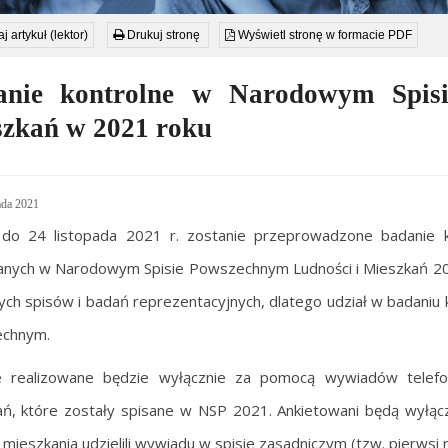
j artykuł (lektor)
Drukuj stronę
Wyświetl stronę w formacie PDF
anie kontrolne w Narodowym Spis
zkań w 2021 roku
ada 2021
do 24 listopada 2021 r. zostanie przeprowadzone badanie ko
nych w Narodowym Spisie Powszechnym Ludności i Mieszkań 2021
ych spisów i badań reprezentacyjnych, dlatego udział w badaniu
chnym.
e realizowane będzie wyłącznie za pomocą wywiadów telefo
ń, które zostały spisane w NSP 2021. Ankietowani będą wyłączn
mieszkania udzielili wywiadu w spisie zasadniczym (tzw. pierwsi 