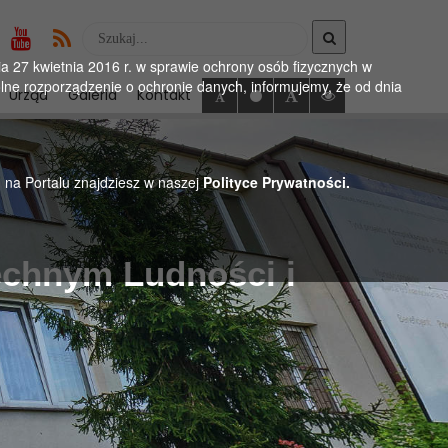
Wyszukaj
w
 27 kwietnia 2016 r. w sprawie ochrony osób fizycznych w
serwise
ne rozporządzenie o ochronie danych, informujemy, że od dnia
Urząd
Galeria
Kontakt
h na Portalu znajdziesz w naszej
Polityce Prywatności.
echnym Ludności i