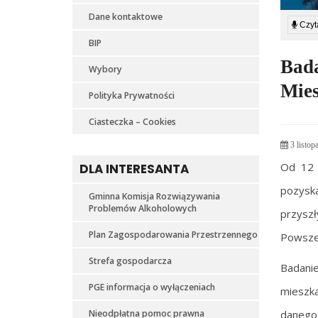
Dane kontaktowe
Czyta
BIP
Bad
Wybory
Mies
Polityka Prywatności
Ciasteczka – Cookies
3 listop
Od 12 
DLA INTERESANTA
pozyska
Gminna Komisja Rozwiązywania
Problemów Alkoholowych
przyszł
Plan Zagospodarowania Przestrzennego
Powsze
Strefa gospodarcza
Badani
PGE informacja o wyłączeniach
mieszka
Nieodpłatna pomoc prawna
danego 