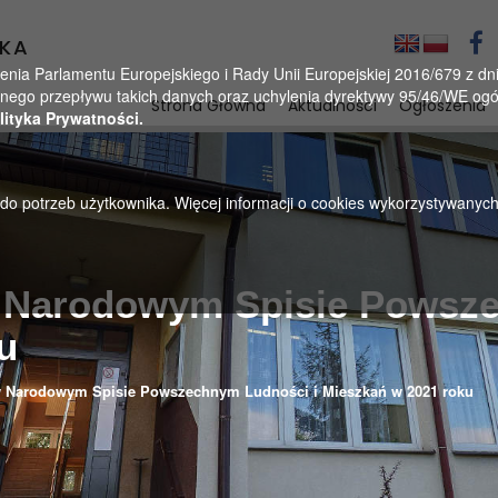
KA
a Parlamentu Europejskiego i Rady Unii Europejskiej 2016/679 z dnia
ego przepływu takich danych oraz uchylenia dyrektywy 95/46/WE ogól
Strona Główna
Aktualności
Ogłoszenia
lityka Prywatności.
u do potrzeb użytkownika. Więcej informacji o cookies wykorzystywanyc
w Narodowym Spisie Powsz
u
w Narodowym Spisie Powszechnym Ludności i Mieszkań w 2021 roku