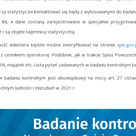
rzy statystyczni kontaktować się będą z wylosowanymi do badan
88, a dane zostaną zarejestrowane w specjalnie przygotowan
e i są objęte tajemnicą statystyczną.
ość ankietera będzie można zweryfikować na stronie
spis.gov
z cennikiem operatora). Podobnie, jak w trakcie Spisu Powszech
PIN, majątek etc. Lista pytań zadawanych w badaniu kontrolnym b
w badaniu kontrolnym jest obowiązkowy na mocy art. 27 Ustaw
hnym ludności i mieszkań w 2021 r.