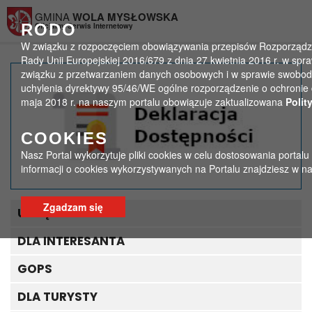
Przejdź do menu
Przejdź do stopki strony
Przejdź do głównej treści strony
GMINA
WOLA MYSŁOWSKA
RODO
Oficjalny Serwis Internetowy
W związku z rozpoczęciem obowiązywania przepisów Rozporządze
Rady Unii Europejskiej 2016/679 z dnia 27 kwietnia 2016 r. w spr
związku z przetwarzaniem danych osobowych i w sprawie swobod
Apel o pomoc dla
uchylenia dyrektywy 95/46/WE ogólne rozporządzenie o ochronie 
maja 2018 r. na naszym portalu obowiązuje zaktualizowana
Polit
Mołdawii
COOKIES
>
>
Strona główna
Aktualności
Apel o pomoc dla Mołdawii
Nasz Portal wykorzytuje pliki cookies w celu dostosowania portalu
informacji o cookies wykorzystywanych na Portalu znajdziesz w n
Zgadzam się
URZĄD GMINY
DLA INTERESANTA
GOPS
DLA TURYSTY