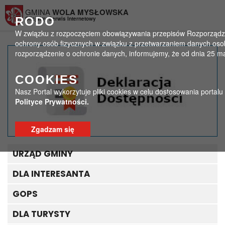
Przejdź do menu
Przejdź do stopki strony
Przejdź do głównej treści strony
GMINA
WOLA MYSŁOWSKA
RODO
Oficjalny Serwis Internetowy
W związku z rozpoczęciem obowiązywania przepisów Rozporządzeni
ochrony osób fizycznych w związku z przetwarzaniem danych oso
rozporządzenie o ochronie danych, informujemy, że od dnia 25 m
Ankieta
COOKIES
>
>
Strona główna
Ogłoszenia
Ankieta
Nasz Portal wykorzytuje pliki cookies w celu dostosowania portal
Polityce Prywatności.
Zgadzam się
URZĄD GMINY
DLA INTERESANTA
GOPS
DLA TURYSTY