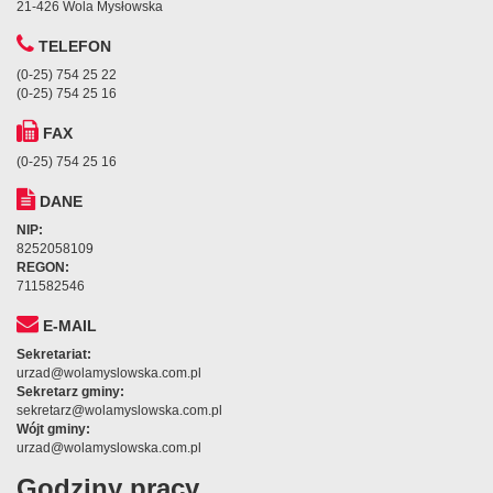
21-426 Wola Mysłowska
TELEFON
(0-25) 754 25 22
(0-25) 754 25 16
FAX
(0-25) 754 25 16
DANE
NIP:
8252058109
REGON:
711582546
E-MAIL
Sekretariat:
urzad@wolamyslowska.com.pl
Sekretarz gminy:
sekretarz@wolamyslowska.com.pl
Wójt gminy:
urzad@wolamyslowska.com.pl
Godziny pracy