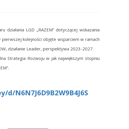
ru działania LGD „RAZEM” dotyczącej wskazania
pierwszej kolejności objęte wsparciem w ramach
OW, działanie Leader, perspektywa 2023-2027.
alna Strategia Rozwoju w jak największym stopniu
ZEM”.
vey/d/N6N7J6D9B2W9B4J6S