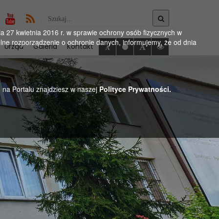
Wyszukaj
w
 27 kwietnia 2016 r. w sprawie ochrony osób fizycznych w
serwise
ne rozporządzenie o ochronie danych, informujemy, że od dnia
Urząd
Galeria
Kontakt
h na Portalu znajdziesz w naszej
Polityce Prywatności.