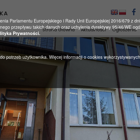
KA
a Parlamentu Europejskiego i Rady Unii Europejskiej 2016/679 z dnia
ego przepływu takich danych oraz uchylenia dyrektywy 95/46/WE ogól
Strona Główna
Aktualności
Ogłoszenia
lityka Prywatności.
u do potrzeb użytkownika. Więcej informacji o cookies wykorzystywanyc