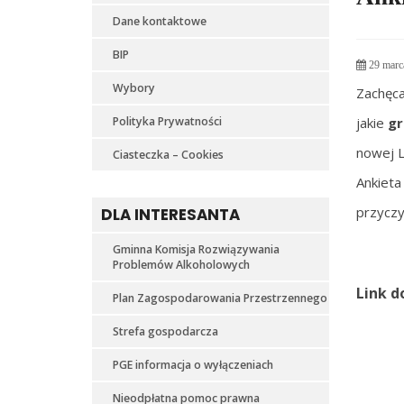
Dane kontaktowe
BIP
29 marc
Wybory
Zachęc
jakie
gr
Polityka Prywatności
nowej L
Ciasteczka – Cookies
Ankieta
przyczy
DLA INTERESANTA
Gminna Komisja Rozwiązywania
Problemów Alkoholowych
Link d
Plan Zagospodarowania Przestrzennego
Strefa gospodarcza
PGE informacja o wyłączeniach
Nieodpłatna pomoc prawna