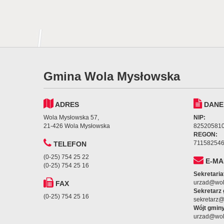
Gmina Wola Mysłowska
ADRES
DANE
Wola Mysłowska 57,
NIP:
21-426 Wola Mysłowska
82520581
REGON:
71158254
TELEFON
(0-25) 754 25 22
E-MA
(0-25) 754 25 16
Sekretaria
urzad@wol
FAX
Sekretarz
(0-25) 754 25 16
sekretarz
Wójt gminy
urzad@wol