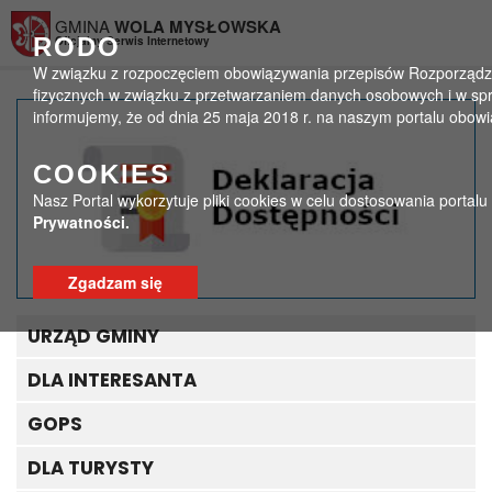
Przejdź do menu
Przejdź do stopki strony
Przejdź do głównej treści strony
GMINA
WOLA MYSŁOWSKA
RODO
Oficjalny Serwis Internetowy
W związku z rozpoczęciem obowiązywania przepisów Rozporządzeni
fizycznych w związku z przetwarzaniem danych osobowych i w sp
informujemy, że od dnia 25 maja 2018 r. na naszym portalu obow
Aktywuj bezpłatnie
COOKIES
nieczynne przyłącze
Nasz Portal wykorzytuje pliki cookies w celu dostosowania portal
gazowe
Prywatności.
>
>
Strona główna
Ogłoszenia
Zgadzam się
Aktywuj bezpłatnie nieczynne przyłącze gazowe
URZĄD GMINY
DLA INTERESANTA
GOPS
DLA TURYSTY