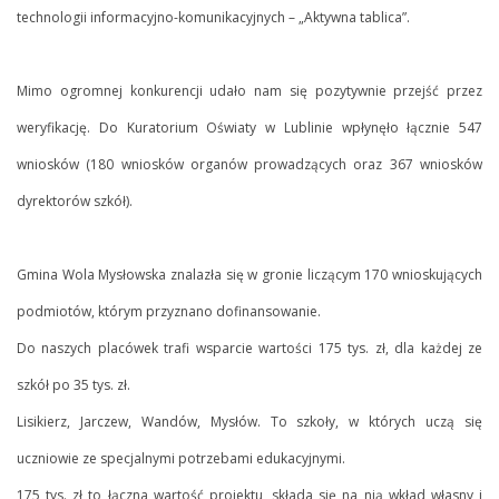
technologii informacyjno-komunikacyjnych – „Aktywna tablica”.
Mimo ogromnej konkurencji udało nam się pozytywnie przejść przez
weryfikację. Do Kuratorium Oświaty w Lublinie wpłynęło łącznie 547
wniosków (180 wniosków organów prowadzących oraz 367 wniosków
dyrektorów szkół).
Gmina Wola Mysłowska znalazła się w gronie liczącym 170 wnioskujących
podmiotów, którym przyznano dofinansowanie.
Do naszych placówek trafi wsparcie wartości 175 tys. zł, dla każdej ze
szkół po 35 tys. zł.
Lisikierz, Jarczew, Wandów, Mysłów. To szkoły, w których uczą się
uczniowie ze specjalnymi potrzebami edukacyjnymi.
175 tys. zł to łączna wartość projektu, składa się na nią wkład własny i