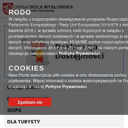
Przejdź do menu
Przejdź do stopki strony
Przejdź do głównej treści strony
GMINA
WOLA MYSŁOWSKA
RODO
Oficjalny Serwis Internetowy
W związku z rozpoczęciem obowiązywania przepisów Rozporządz
Parlamentu Europejskiego i Rady Unii Europejskiej 2016/679 z dn
kwietnia 2016 r. w sprawie ochrony osób fizycznych w związku z
„Aktywna tablica” –
przetwarzaniem danych osobowych i w sprawie swobodnego prze
danych oraz uchylenia dyrektywy 95/46/WE ogólne rozporządzeni
mamy dofinansowanie!
danych, informujemy, że od dnia 25 maja 2018 r. na naszym porta
obowiązuje zaktualizowana
Polityka Prywatności.
>
>
Strona główna
Aktualności
„Aktywna tablica” – mamy dofinansowanie!
COOKIES
Nasz Portal wykorzytuje pliki cookies w celu dostosowania portalu
użytkownika. Więcej informacji o cookies wykorzystywanych na Po
znajdziesz w naszej
Polityce Prywatności.
URZĄD GMINY
DLA INTERESANTA
Zgadzam się
GOPS
DLA TURYSTY