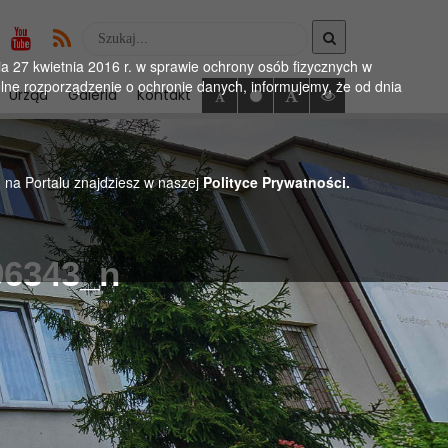
Wyszukaj
w
 27 kwietnia 2016 r. w sprawie ochrony osób fizycznych w
serwise
ne rozporządzenie o ochronie danych, informujemy, że od dnia
Urząd
Galeria
Kontakt
h na Portalu znajdziesz w naszej
Polityce Prywatności.
96343_n