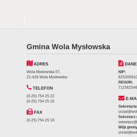
Gmina Wola Mysłowska
ADRES
DANE
Wola Mysłowska 57,
NIP:
21-426 Wola Mysłowska
82520581
REGON:
71158254
TELEFON
(0-25) 754 25 22
E-MA
(0-25) 754 25 16
Sekretaria
urzad@wol
FAX
Sekretarz
(0-25) 754 25 16
sekretarz
Wójt gminy
urzad@wol