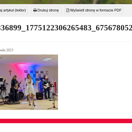
j artykuł (lektor)
Drukuj stronę
Wyświetl stronę w formacie PDF
836899_1775122306265483_67567805
pada 2023