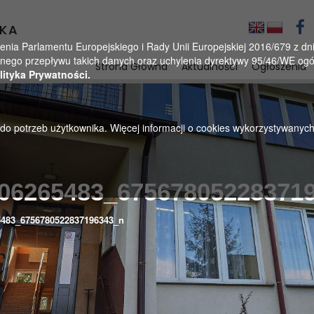
KA
a Parlamentu Europejskiego i Rady Unii Europejskiej 2016/679 z dnia
ego przepływu takich danych oraz uchylenia dyrektywy 95/46/WE ogól
Strona Główna
Aktualności
Ogłoszenia
lityka Prywatności.
u do potrzeb użytkownika. Więcej informacji o cookies wykorzystywanyc
06265483_67567805228371
5483_6756780522837196343_n