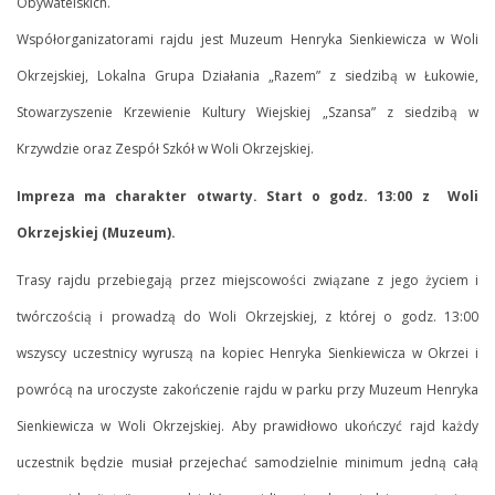
Obywatelskich.
Współorganizatorami rajdu jest Muzeum Henryka Sienkiewicza w Woli
nia
Okrzejskiej, Lokalna Grupa Działania „Razem” z siedzibą w Łukowie,
m”
Stowarzyszenie Krzewienie Kultury Wiejskiej „Szansa” z siedzibą w
Krzywdzie oraz Zespół Szkół w Woli Okrzejskiej.
bą
Impreza ma charakter otwarty. Start o godz. 13:00 z Woli
e,
Okrzejskiej (Muzeum).
zyszenie
Trasy rajdu przebiegają przez miejscowości związane z jego życiem i
enie
twórczością i prowadzą do Woli Okrzejskiej, z której o godz. 13:00
wszyscy uczestnicy wyruszą na kopiec Henryka Sienkiewicza w Okrzei i
ej
powrócą na uroczyste zakończenie rajdu w parku przy Muzeum Henryka
a”
Sienkiewicza w Woli Okrzejskiej. Aby prawidłowo ukończyć rajd każdy
ibą
uczestnik będzie musiał przejechać samodzielnie minimum jedną całą