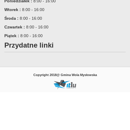
ste
Poniedziałek :
8:00 - 16:00
Wtorek :
8:00 - 16:00
zenie
Środa :
8:00 - 16:00
Czwartek :
8:00 - 16:00
Piątek :
8:00 - 16:00
Przydatne linki
m
ka
Copyright 2018@ Gmina Wola Mysłowska
ewicza
kiej.
dłowo
yć