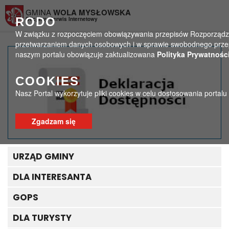
Przejdź do menu
Przejdź do stopki strony
Przejdź do głównej treści strony
GMINA
WOLA MYSŁOWSKA
RODO
Oficjalny Serwis Internetowy
W związku z rozpoczęciem obowiązywania przepisów Rozporządzeni
przetwarzaniem danych osobowych i w sprawie swobodnego przepł
naszym portalu obowiązuje zaktualizowana
Polityka Prywatności
10 lipca 2016r. – Rajd
COOKIES
rowerowy do miejsca
Nasz Portal wykorzytuje pliki cookies w celu dostosowania portal
urodzin Henryka
Sienkiewicza
Zgadzam się
>
>
Strona główna
Aktualności
10 lipca 2016r. – Rajd rowerowy do miejsca urodzin Henryka
URZĄD GMINY
Sienkiewicza
DLA INTERESANTA
GOPS
DLA TURYSTY