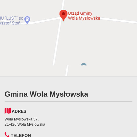
ne
ością
dzą
Gmina Wola Mysłowska
kiej,
ADRES
Wola Mysłowska 57,
21-426 Wola Mysłowska
TELEFON