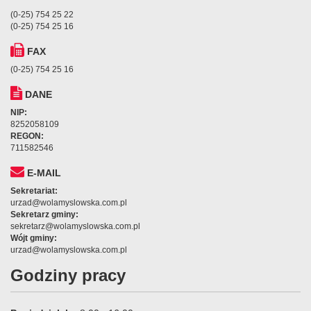
(0-25) 754 25 22
(0-25) 754 25 16
FAX
y
(0-25) 754 25 16
nicy
DANE
ą
NIP:
8252058109
REGON:
711582546
E-MAIL
ka
Sekretariat:
ewicza
urzad@wolamyslowska.com.pl
Sekretarz gminy:
ei
sekretarz@wolamyslowska.com.pl
Wójt gminy:
urzad@wolamyslowska.com.pl
cą
Godziny pracy