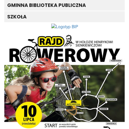
GMINNA BIBLIOTEKA PUBLICZNA
SZKOŁA
wska
za
kańców
a
u