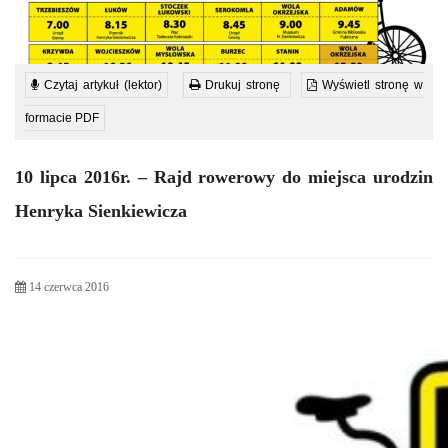
Czytaj artykuł (lektor)
Drukuj stronę
Wyświetl stronę w
formacie PDF
owym
10 lipca 2016r. – Rajd rowerowy do miejsca urodzin
zistym
Henryka Sienkiewicza
i
kiej
14 czerwca 2016
a
n
ka
wicza.