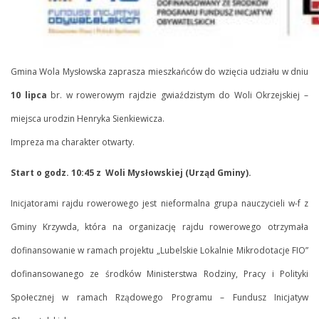
sz
yw
elskich.
Gmina Wola Mysłowska zaprasza mieszkańców do wzięcia udziału w dniu
rganizatorami
10 lipca
br. w rowerowym rajdzie gwiaździstym do Woli Okrzejskiej –
miejsca urodzin Henryka Sienkiewicza.
Impreza ma charakter otwarty.
m
Start o godz. 10:45 z Woli Mysłowskiej (Urząd Gminy).
ka
Inicjatorami rajdu rowerowego jest nieformalna grupa nauczycieli w-f z
ewicza
Gminy Krzywda, która na organizację rajdu rowerowego otrzymała
dofinansowanie w ramach projektu „Lubelskie Lokalnie Mikrodotacje FIO”
dofinansowanego ze środków Ministerstwa Rodziny, Pracy i Polityki
kiej,
Społecznej w ramach Rządowego Programu – Fundusz Inicjatyw
a