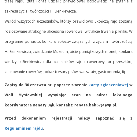
trasę rajdu (tutaj) oraz udzielić prawidłowej odpowiedzi na pytanie z
zie
zakresu życia i twórczości H. Sienkiewicza.
Wśród wszystkich uczestników, którzy prawidłowo ukończą rajd zostaną
rozlosowane atrakcyjne akcesoria rowerowe, w trakcie trwania pikniku. W
programie ponadto: konkurs sołectw związanych z życiem i twórczością
H. Sienkiewicza, zwiedzanie Muzeum, bicie pamiątkowych monet, konkurs
wiedzy o Sienkiewiczu dla uczestników rajdu, rowerowy tor przeszkód,
kiej.
znakowanie rowerów, pokaz tresury psów, warsztaty, gastronomia, itp.
za
Zapisy do 30 czerwca br. poprzez złożenie
karty zgłoszeniowej
w
Woli Mysłowskiej wysyłając scan na adres lokalnego
ter
koordynatora Renaty Bąk, kontakt:
renata.bak67(a)wp.pl
.
y.
P
rzed dokonaniem rejestracji należy zapoznać się z
Regulaminem rajdu
.