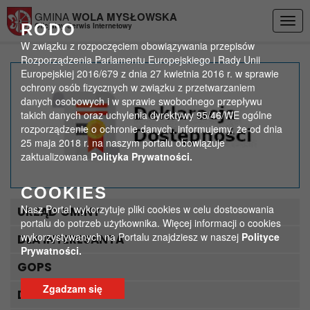
Przejdź do menu
Przejdź do stopki strony
Przejdź do głównej treści strony
GMINA
WOLA MYSŁOWSKA
Togg
RODO
Oficjalny Serwis Internetowy
navig
W związku z rozpoczęciem obowiązywania przepisów
Rozporządzenia Parlamentu Europejskiego i Rady Unii
Europejskiej 2016/679 z dnia 27 kwietnia 2016 r. w sprawie
Sprzątanie Świata 2018
ochrony osób fizycznych w związku z przetwarzaniem
danych osobowych i w sprawie swobodnego przepływu
takich danych oraz uchylenia dyrektywy 95/46/WE ogólne
>
>
Strona główna
Ogłoszenia
Sprzątanie Świata 2018
rozporządzenie o ochronie danych, informujemy, że od dnia
25 maja 2018 r. na naszym portalu obowiązuje
zaktualizowana
Polityka Prywatności.
COOKIES
Nasz Portal wykorzytuje pliki cookies w celu dostosowania
URZĄD GMINY
portalu do potrzeb użytkownika. Więcej informacji o cookies
wykorzystywanych na Portalu znajdziesz w naszej
Polityce
DLA INTERESANTA
Prywatności.
GOPS
Zgadzam się
DLA TURYSTY