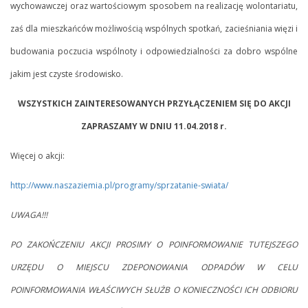
wychowawczej oraz wartościowym sposobem na realizację wolontariatu,
zaś dla mieszkańców możliwością wspólnych spotkań, zacieśniania więzi i
budowania poczucia wspólnoty i odpowiedzialności za dobro wspólne
jakim jest czyste środowisko.
WSZYSTKICH ZAINTERESOWANYCH PRZYŁĄCZENIEM SIĘ DO AKCJI
ZAPRASZAMY W DNIU 11.04.2018 r.
Więcej o akcji:
http://www.naszaziemia.pl/programy/sprzatanie-swiata/
UWAGA!!!
PO ZAKOŃCZENIU AKCJI PROSIMY O POINFORMOWANIE TUTEJSZEGO
URZĘDU O MIEJSCU ZDEPONOWANIA ODPADÓW W CELU
POINFORMOWANIA WŁAŚCIWYCH SŁUŻB O KONIECZNOŚCI ICH ODBIORU