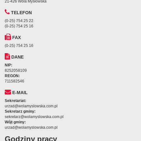
21-426 Wola Mysłowska
TELEFON
(0-25) 754 25 22
(0-25) 754 25 16
FAX
(0-25) 754 25 16
DANE
NIP:
8252058109
REGON:
711582546
E-MAIL
Sekretariat:
urzad@wolamyslowska.com.pl
Sekretarz gminy:
sekretarz@wolamyslowska.com.pl
Wójt gminy:
urzad@wolamyslowska.com.pl
Godziny pracy