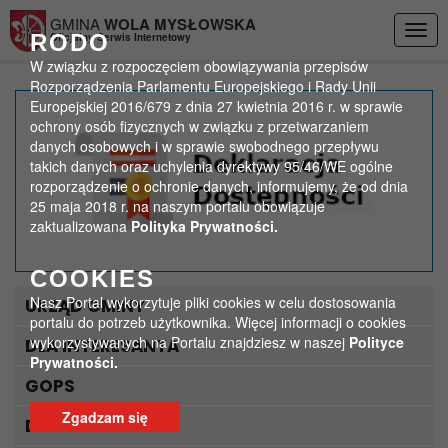
Przejdź do menu
Przejdź do stopki strony
Przejdź do głównej treści strony
GMINA
WOLA MYSŁOWSKA
Togg
RODO
Oficjalny Serwis Internetowy
navig
W związku z rozpoczęciem obowiązywania przepisów
Rozporządzenia Parlamentu Europejskiego i Rady Unii
Europejskiej 2016/679 z dnia 27 kwietnia 2016 r. w sprawie
Przygotowania do
ochrony osób fizycznych w związku z przetwarzaniem
danych osobowych i w sprawie swobodnego przepływu
gazyfikacji
takich danych oraz uchylenia dyrektywy 95/46/WE ogólne
rozporządzenie o ochronie danych, informujemy, że od dnia
>
>
25 maja 2018 r. na naszym portalu obowiązuje
Strona główna
Aktualności
Przygotowania do gazyfikacji
zaktualizowana
Polityka Prywatności.
COOKIES
Nasz Portal wykorzytuje pliki cookies w celu dostosowania
URZĄD GMINY
portalu do potrzeb użytkownika. Więcej informacji o cookies
wykorzystywanych na Portalu znajdziesz w naszej
Polityce
DLA INTERESANTA
Prywatności.
GOPS
Zgadzam się
DLA TURYSTY