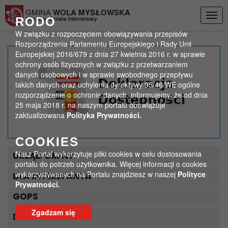
Przejdź do menu
Przejdź do stopki strony
Przejdź do głównej treści strony
GMINA
WOLA MYSŁOWSKA
Togg
RODO
Oficjalny Serwis Internetowy
navig
W związku z rozpoczęciem obowiązywania przepisów
Rozporządzenia Parlamentu Europejskiego i Rady Unii
Europejskiej 2016/679 z dnia 27 kwietnia 2016 r. w sprawie
Ogłoszenie o naborze –
ochrony osób fizycznych w związku z przetwarzaniem
danych osobowych i w sprawie swobodnego przepływu
pomoc nauczyciela
takich danych oraz uchylenia dyrektywy 95/46/WE ogólne
rozporządzenie o ochronie danych, informujemy, że od dnia
>
>
25 maja 2018 r. na naszym portalu obowiązuje
Strona główna
Aktualności
zaktualizowana
Polityka Prywatności.
Ogłoszenie o naborze – pomoc nauczyciela
COOKIES
Nasz Portal wykorzytuje pliki cookies w celu dostosowania
URZĄD GMINY
portalu do potrzeb użytkownika. Więcej informacji o cookies
wykorzystywanych na Portalu znajdziesz w naszej
Polityce
DLA INTERESANTA
Prywatności.
GOPS
Zgadzam się
DLA TURYSTY