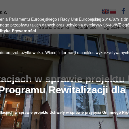
KA
a Parlamentu Europejskiego i Rady Unii Europejskiej 2016/679 z dnia
ego przepływu takich danych oraz uchylenia dyrektywy 95/46/WE ogól
Strona Główna
Aktualności
Ogłoszenia
lityka Prywatności.
u do potrzeb użytkownika. Więcej informacji o cookies wykorzystywanyc
tacjach w sprawie projektu
Programu Rewitalizacji dl
ltacjach w sprawie projektu Uchwały w sprawie przyjęcia Gminnego Pr