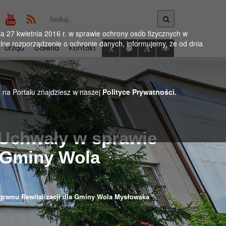
Wyszukaj
w
 27 kwietnia 2016 r. w sprawie ochrony osób fizycznych w
serwise
ne rozporządzenie o ochronie danych, informujemy, że od dnia
Urząd
Galeria
Kontakt
h na Portalu znajdziesz w naszej
Polityce Prywatności.
 Uchwały w sprawie
a Gminy Wola
ogramu Rewitalizacji dla Gminy Wola Mysłowska