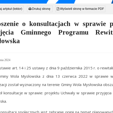
j artykuł (lektor)
Drukuj stronę
Wyświetl stronę w formacie PDF
oszenie o konsultacjach w sprawie 
yjęcia Gminnego Programu Rewit
łowska
nia 2024
tawie art. 14 i 25 ustawy z dnia 9 października 2015 r. o rewita
miny Wola Mysłowska z dnia 13 czerwca 2022 w sprawie w
izacji został wyznaczony na terenie Gminy Wola Mysłowska obsz
ił konsultacje w sprawie: projektu Uchwały w sprawie przyjęci
ska.
onsultacji społecznych jest zebranie opinii na temat planowany