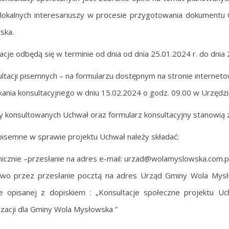
 lokalnych interesariuszy w procesie przygotowania dokumentu
ska.
acje odbędą się w terminie od dnia od dnia 25.01.2024 r. do dnia 
ultacji pisemnych – na formularzu dostępnym na stronie internet
kania konsultacyjnego w dniu 15.02.2024 o godz. 09.00 w Urzęd
y konsultowanych Uchwał oraz formularz konsultacyjny stanowią z
pisemne w sprawie projektu Uchwał należy składać:
nicznie –przesłanie na adres e-mail:
urzad@wolamyslowska.com.p
owo przez przesłanie pocztą na adres Urząd Gminy Wola Mys
ie opisanej z dopiskiem : „Konsultacje społeczne projektu 
izacji dla Gminy Wola Mysłowska ”