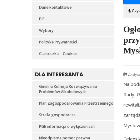
Dane kontaktowe
Czyta
BIP
Ogł
Wybory
prz
Polityka Prywatności
Mys
Ciasteczka – Cookies
DLA INTERESANTA
25 stycz
Na pods
Gminna Komisja Rozwiązywania
Problemów Alkoholowych
Rady G
Plan Zagospodarowania Przestrzennego
rewital
zarządz
Strefa gospodarcza
Mysłow
PGE informacja o wyłączeniach
Nieodpłatna pomoc prawna
Celem k