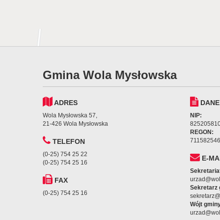
Gmina Wola Mysłowska
ADRES
DANE
Wola Mysłowska 57,
NIP:
21-426 Wola Mysłowska
82520581
REGON:
71158254
TELEFON
(0-25) 754 25 22
E-MA
(0-25) 754 25 16
Sekretaria
urzad@wol
FAX
Sekretarz
(0-25) 754 25 16
sekretarz
Wójt gminy
urzad@wol