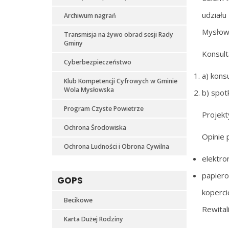
udziału
Archiwum nagrań
Mysłow
Transmisja na żywo obrad sesji Rady
Gminy
Konsult
Cyberbezpieczeństwo
a) kons
Klub Kompetencji Cyfrowych w Gminie
Wola Mysłowska
b) spot
Program Czyste Powietrze
Projekt
Ochrona Środowiska
Opinie 
Ochrona Ludności i Obrona Cywilna
elektro
papier
GOPS
koperc
Becikowe
Rewital
Karta Dużej Rodziny