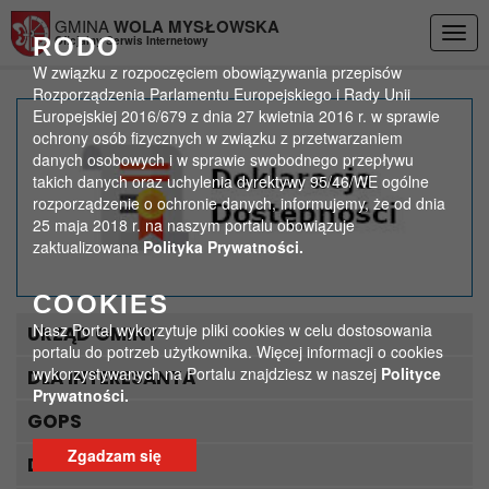
Przejdź do menu
Przejdź do stopki strony
Przejdź do głównej treści strony
GMINA
WOLA MYSŁOWSKA
Togg
RODO
Oficjalny Serwis Internetowy
navig
W związku z rozpoczęciem obowiązywania przepisów
Rozporządzenia Parlamentu Europejskiego i Rady Unii
Europejskiej 2016/679 z dnia 27 kwietnia 2016 r. w sprawie
Komunikat nr 4 Wójta
ochrony osób fizycznych w związku z przetwarzaniem
danych osobowych i w sprawie swobodnego przepływu
Gminy Wola Mysłowska
takich danych oraz uchylenia dyrektywy 95/46/WE ogólne
rozporządzenie o ochronie danych, informujemy, że od dnia
>
>
25 maja 2018 r. na naszym portalu obowiązuje
Strona główna
Ważne
zaktualizowana
Polityka Prywatności.
Komunikat nr 4 Wójta Gminy Wola Mysłowska
COOKIES
Nasz Portal wykorzytuje pliki cookies w celu dostosowania
URZĄD GMINY
portalu do potrzeb użytkownika. Więcej informacji o cookies
wykorzystywanych na Portalu znajdziesz w naszej
Polityce
DLA INTERESANTA
Prywatności.
GOPS
Zgadzam się
DLA TURYSTY