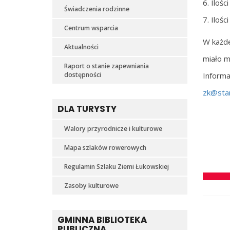
6. Iloś
Świadczenia rodzinne
7. Iloś
Centrum wsparcia
W każde
Aktualności
miało m
Raport o stanie zapewniania
dostępności
Inform
zk@sta
DLA TURYSTY
Walory przyrodnicze i kulturowe
Mapa szlaków rowerowych
Regulamin Szlaku Ziemi Łukowskiej
Zasoby kulturowe
GMINNA BIBLIOTEKA
PUBLICZNA