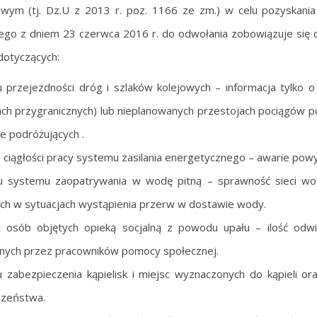
wym (tj. Dz.U z 2013 r. poz. 1166 ze zm.) w celu pozyskania
iego z dniem 23 czerwca 2016 r. do odwołania zobowiązuje się d
dotyczących:
u przejezdności dróg i szlaków kolejowych – informacja tylko o
ch przygranicznych) lub nieplanowanych przestojach pociągów po
e podróżujących .
u ciągłości pracy systemu zasilania energetycznego – awarie powy
u systemu zaopatrywania w wodę pitną – sprawność sieci wodo
ch w sytuacjach wystąpienia przerw w dostawie wody.
ci osób objętych opieką socjalną z powodu upału – ilość odw
nych przez pracowników pomocy społecznej.
u zabezpieczenia kąpielisk i miejsc wyznaczonych do kąpieli 
czeństwa.