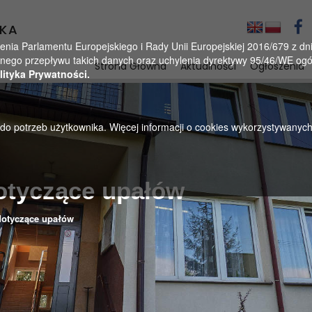
KA
a Parlamentu Europejskiego i Rady Unii Europejskiej 2016/679 z dnia
ego przepływu takich danych oraz uchylenia dyrektywy 95/46/WE ogól
Strona Główna
Aktualności
Ogłoszenia
lityka Prywatności.
u do potrzeb użytkownika. Więcej informacji o cookies wykorzystywanyc
otyczące upałów
dotyczące upałów