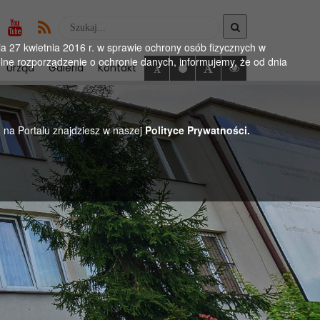
Wyszukaj
w
 27 kwietnia 2016 r. w sprawie ochrony osób fizycznych w
serwise
ne rozporządzenie o ochronie danych, informujemy, że od dnia
Urząd
Galeria
Kontakt
h na Portalu znajdziesz w naszej
Polityce Prywatności.