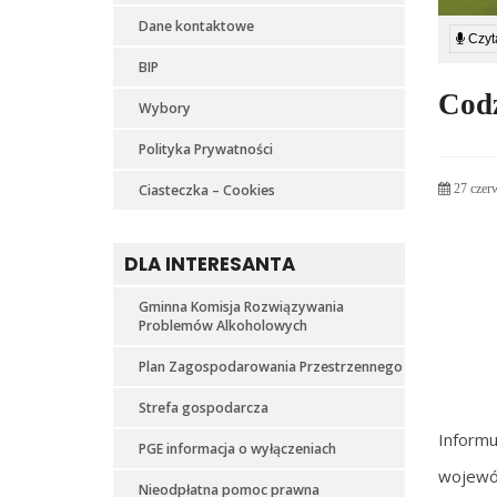
Dane kontaktowe
Czyta
BIP
Codz
Wybory
Polityka Prywatności
Ciasteczka – Cookies
27 czer
DLA INTERESANTA
Gminna Komisja Rozwiązywania
Problemów Alkoholowych
Plan Zagospodarowania Przestrzennego
Strefa gospodarcza
Inform
PGE informacja o wyłączeniach
wojewód
Nieodpłatna pomoc prawna