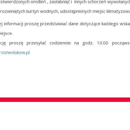
ci stwierdzonych omdleń , zasłabnięć i innych schorzeń wywołany
ci rozwiniętych kurtyn wodnych, udostępnionych miejsc klimatyzowa
j informacji proszę przedstawiać dane dotyczące każdego wsk
iejsce.
ację proszę przesyłać codziennie na godz. 10.00 począ
rostwolukow.pl
.