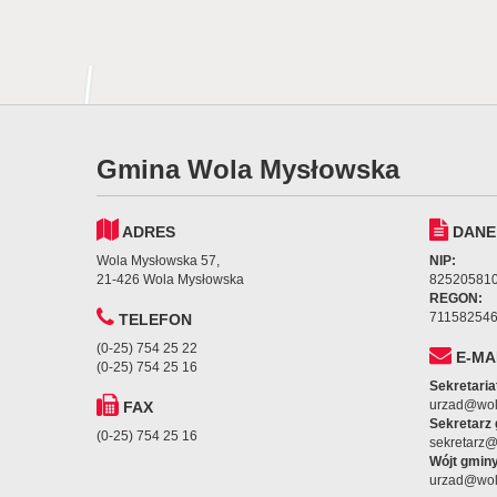
Gmina Wola Mysłowska
ADRES
DANE
Wola Mysłowska 57,
NIP:
21-426 Wola Mysłowska
82520581
REGON:
71158254
TELEFON
(0-25) 754 25 22
E-MA
(0-25) 754 25 16
Sekretaria
urzad@wol
FAX
Sekretarz
(0-25) 754 25 16
sekretarz
Wójt gminy
urzad@wol