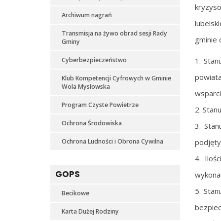
kryzyso
Archiwum nagrań
lubelsk
Transmisja na żywo obrad sesji Rady
gminie 
Gminy
Cyberbezpieczeństwo
1. Stan
powiata
Klub Kompetencji Cyfrowych w Gminie
Wola Mysłowska
wsparci
Program Czyste Powietrze
2. Stan
Ochrona Środowiska
3. Stan
Ochrona Ludności i Obrona Cywilna
podjęty
4. Iloś
GOPS
wykona
5. Stan
Becikowe
bezpie
Karta Dużej Rodziny