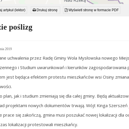
j artykuł (lektor)
Drukuj stronę
Wyświetl stronę w formacie PDF
ie poślizg
nia 2019
ane uchwalenia przez Radę Gminy Wola Mysłowska nowego Miej
zennego i Studium uwarunkowań i kierunków zagospodarowania p
 jest będąca efektem protestu mieszkańców wsi Osiny zmiana lok
wości.
 plan, jak i studium zmieniają się dla całej gminy. Będą aktualizow
ad projektami nowych dokumentów trwają. Wójt Kinga Szerszeń je
e prace się zakończą, gmina musi poszukać nowej lokalizacji dla 
zas lokalizacji protestowali mieszkańcy.