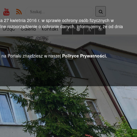
Wyszukaj
w
 27 kwietnia 2016 r. w sprawie ochrony osób fizycznych w
serwise
ne rozporządzenie o ochronie danych, informujemy, że od dnia
Urząd
Galeria
Kontakt
h na Portalu znajdziesz w naszej
Polityce Prywatności.