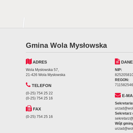
Gmina Wola Mysłowska
ADRES
DANE
Wola Mysłowska 57,
NIP:
21-426 Wola Mysłowska
82520581
REGON:
71158254
TELEFON
(0-25) 754 25 22
E-MA
(0-25) 754 25 16
Sekretaria
urzad@wol
FAX
Sekretarz
(0-25) 754 25 16
sekretarz
Wójt gminy
urzad@wol