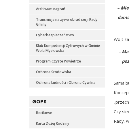
– Mie
Archiwum nagrań
domos
Transmisja na żywo obrad sesji Rady
Gminy
Cyberbezpieczeństwo
Wójt za
Klub Kompetencji Cyfrowych w Gminie
Wola Mysłowska
– Ma
poz
Program Czyste Powietrze
Ochrona Środowiska
Ochrona Ludności i Obrona Cywilna
Sama bu
Koncepc
GOPS
„przech
Czy sie
Becikowe
Rady. W
Karta Dużej Rodziny