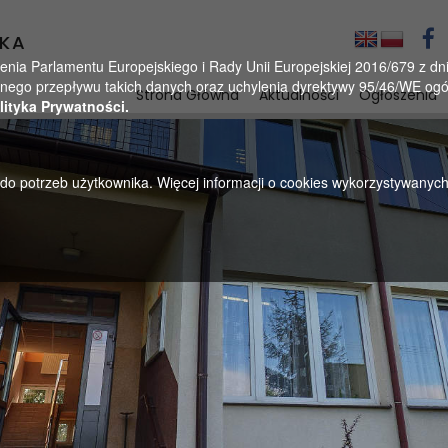
KA
a Parlamentu Europejskiego i Rady Unii Europejskiej 2016/679 z dnia
ego przepływu takich danych oraz uchylenia dyrektywy 95/46/WE ogól
Strona Główna
Aktualności
Ogłoszenia
lityka Prywatności.
u do potrzeb użytkownika. Więcej informacji o cookies wykorzystywanyc