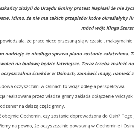
szkańcy złożyli do Urzędu Gminy protest Napisali że nie życz
tw. Mimo, że nie ma takich przepisów które określałyby lim
mówi wójt Kinga Szers
z
powiedziała, że prace nieco przesuną się w czasie , maksymalnie 
m nadzieję że niedługo sprawa planu zostanie załatwiona. 
woleń na budowę będzie łatwiejsze. Teraz trzeba znaleźć no
oczyszczalnia ścieków w Osinach, zamówić mapy, nanieść z
dowa oczyszczalni w Osinach to wciąż odległa perspektywa.
ja realizowana przez władze gminy zakłada dołączenie Wilczysk do
odzenie” na dalszą część gminy.
ć obejmie Ciechomin, czy zostanie doprowadzona do Osin? Tego j
iemy na pewno, że oczyszczalnie powstaną w Ciechominie i Osina