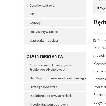
Dane kontaktowe
Czyta
BIP
Będz
Wybory
Polityka Prywatności
Ciasteczka – Cookies
29 stycz
Planow
przestr
DLA INTERESANTA
Powodem
Gminna Komisja Rozwiązywania
Problemów Alkoholowych
miejsco
Plan Zagospodarowania Przestrzennego
Zarówno
Prace n
Strefa gospodarcza
Zanim t
PGE informacja o wyłączeniach
dotychc
Nieodpłatna pomoc prawna